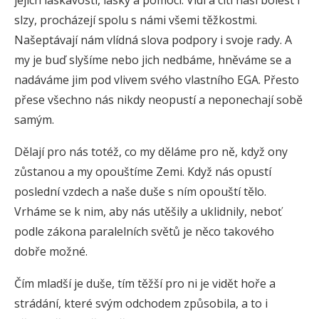
slzy, procházejí spolu s námi všemi těžkostmi.
Našeptávají nám vlídná slova podpory i svoje rady. A
my je buď slyšíme nebo jich nedbáme, hněváme se a
nadáváme jim pod vlivem svého vlastního EGA. Přesto
přese všechno nás nikdy neopustí a neponechají sobě
samým.
Dělají pro nás totéž, co my děláme pro ně, když ony
zůstanou a my opouštíme Zemi. Když nás opustí
poslední vzdech a naše duše s ním opouští tělo.
Vrháme se k nim, aby nás utěšily a uklidnily, neboť
podle zákona paralelních světů je něco takového
dobře možné.
Čím mladší je duše, tím těžší pro ni je vidět hoře a
strádání, které svým odchodem způsobila, a to i