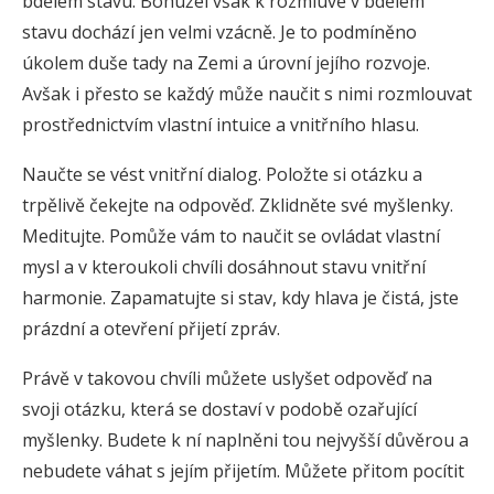
bdělém stavu. Bohužel však k rozmluvě v bdělém
stavu dochází jen velmi vzácně. Je to podmíněno
úkolem duše tady na Zemi a úrovní jejího rozvoje.
Avšak i přesto se každý může naučit s nimi rozmlouvat
prostřednictvím vlastní intuice a vnitřního hlasu.
Naučte se vést vnitřní dialog. Položte si otázku a
trpělivě čekejte na odpověď. Zklidněte své myšlenky.
Meditujte. Pomůže vám to naučit se ovládat vlastní
mysl a v kteroukoli chvíli dosáhnout stavu vnitřní
harmonie. Zapamatujte si stav, kdy hlava je čistá, jste
prázdní a otevření přijetí zpráv.
Právě v takovou chvíli můžete uslyšet odpověď na
svoji otázku, která se dostaví v podobě ozařující
myšlenky. Budete k ní naplněni tou nejvyšší důvěrou a
nebudete váhat s jejím přijetím. Můžete přitom pocítit