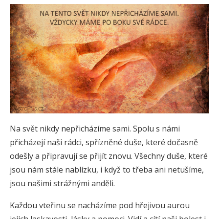
Na svět nikdy nepřicházíme sami. Spolu s námi
přicházejí naši rádci, spřízněné duše, které dočasně
odešly a připravují se přijít znovu. Všechny duše, které
jsou nám stále nablízku, i když to třeba ani netušíme,
jsou našimi strážnými anděli.
Každou vteřinu se nacházíme pod hřejivou aurou
jejich laskavosti, lásky a pomoci. Vidí a cítí naši bolest i