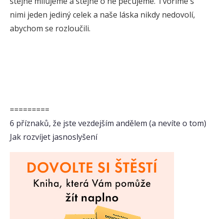
stejně milujeme a stejně o ně pečujeme. Tvoříme s
nimi jeden jediný celek a naše láska nikdy nedovolí,
abychom se rozloučili.
=========
6 příznaků, že jste vezdejším andělem (a nevíte o tom)
Jak rozvíjet jasnoslyšení