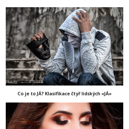
Co je to JÁ? Klasifikace čtyř lidských «JÁ»