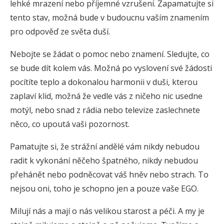
lehké mrazení nebo příjemné vzrušení. Zapamatujte si
tento stav, možná bude v budoucnu vaším znamením
pro odpověď ze světa duší.
Nebojte se žádat o pomoc nebo znamení. Sledujte, co
se bude dít kolem vás. Možná po vyslovení své žádosti
pocítíte teplo a dokonalou harmonii v duši, kterou
zaplaví klid, možná že vedle vás z ničeho nic usedne
motýl, nebo snad z rádia nebo televize zaslechnete
něco, co upoutá vaši pozornost.
Pamatujte si, že strážní andělé vám nikdy nebudou
radit k vykonání něčeho špatného, nikdy nebudou
přehánět nebo podněcovat váš hněv nebo strach. To
nejsou oni, toho je schopno jen a pouze vaše EGO.
Milují nás a mají o nás velikou starost a péči. A my je