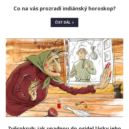
Co na vás prozradí indiánský horoskop?
ČIST DÁL
Zvěrokruh: jak upadnou do osidel lásky jeho