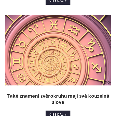
ČIST DÁL
Také znamení zvěrokruhu mají svá kouzelná
slova
ČIST DÁL