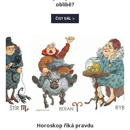
oblibě?
ČIST DÁL
Horoskop říká pravdu