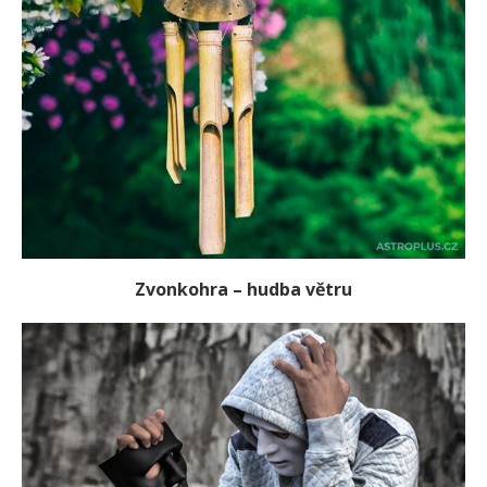
Zvonkohra – hudba větru