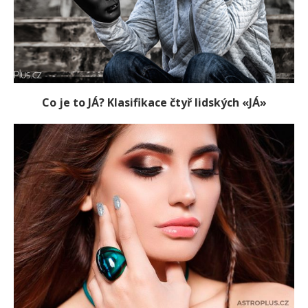
Co je to JÁ? Klasifikace čtyř lidských «JÁ»