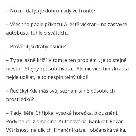
– No a – dal jsi je dohromady ve frontě?
– Všechno podle příkazu. A ještě víckrát – na zastávce
autobusu, tuhle o svátcích…
– Prověřil jsi dráhy osudu?
– Ty se jasně kříží! V tom je ten problém… Je to stejné
město… Stejný způsob života… Ale nic víc s tím zkrátka
nejde udělat, je to nesplnitelný úkol!
– Řečičky! Kde máš svůj seznam silně působících
prostředků?
– Tady, šéfe. Chřipka, vysoká horečka, blouznění.
Podvrtnutí, zlomenina. Autohavárie. Bankrot. Požár.
Výtržnosti na ulicích. Finanční krize… občanská válka.