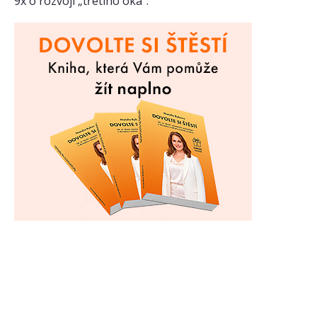
9x o rozvoji „třetího oka“.