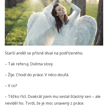
Starší anděl se přísně díval na podřízeného.
– Tak referuj. Dvěma slovy.
– Žije. Chodí do práce. V něco doufá.
– V co?
– Těžko říct. Dvakrát jsem mu seslal šťastný sen – ale
neviděl ho. Tvrdí, že je moc unavený z práce.