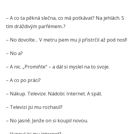
– A co ta pěkná slečna, co má potkávat? Na jehlách. S
tím dráždivým parfémem..?
– No dovolte… V metru jsem mu ji přistrčil až pod nos!!
– No a?
– A nic. „Promiňte“ – a dál si myslel na to svoje.
– A co po práci?
– Nákup. Televize. Nádobí. Internet. A spát.
– Televizi jsi mu rozhasil?
– No jasně. Jenže on si koupil novou.
– Vypnul jsi mu internet?