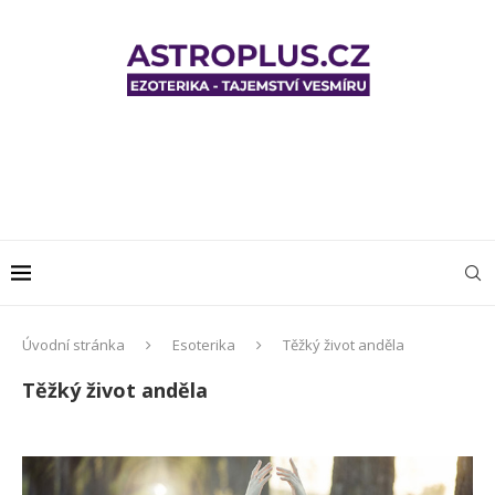
Úvodní stránka
Esoterika
Těžký život anděla
Těžký život anděla