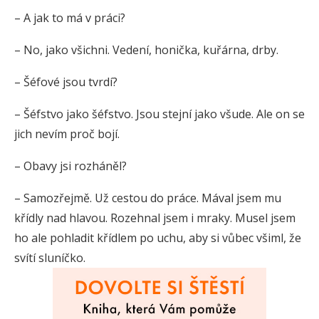
– A jak to má v práci?
– No, jako všichni. Vedení, honička, kuřárna, drby.
– Šéfové jsou tvrdí?
– Šéfstvo jako šéfstvo. Jsou stejní jako všude. Ale on se
jich nevím proč bojí.
– Obavy jsi rozháněl?
– Samozřejmě. Už cestou do práce. Mával jsem mu
křídly nad hlavou. Rozehnal jsem i mraky. Musel jsem
ho ale pohladit křídlem po uchu, aby si vůbec všiml, že
svítí sluníčko.