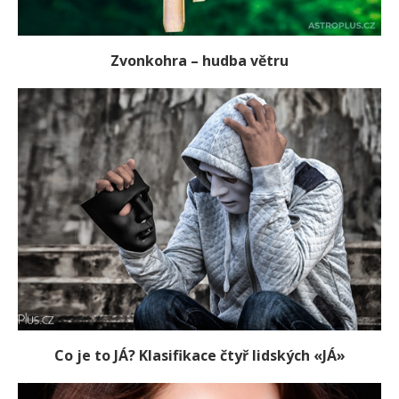
Zvonkohra – hudba větru
Co je to JÁ? Klasifikace čtyř lidských «JÁ»