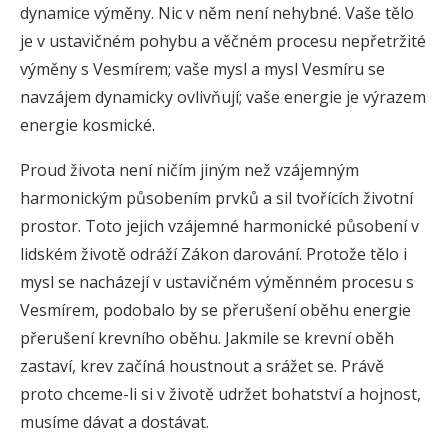
dynamice výměny. Nic v něm není nehybné. Vaše tělo
je v ustavičném pohybu a věčném procesu nepřetržité
výměny s Vesmírem; vaše mysl a mysl Vesmíru se
navzájem dynamicky ovlivňují; vaše energie je výrazem
energie kosmické.
Proud života není ničím jiným než vzájemným
harmonickým působením prvků a sil tvořících životní
prostor. Toto jejich vzájemné harmonické působení v
lidském životě odráží Zákon darování. Protože tělo i
mysl se nacházejí v ustavičném výměnném procesu s
Vesmírem, podobalo by se přerušení oběhu energie
přerušení krevního oběhu. Jakmile se krevní oběh
zastaví, krev začíná houstnout a srážet se. Právě
proto chceme-li si v životě udržet bohatství a hojnost,
musíme dávat a dostávat.