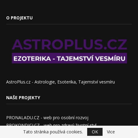
O PROJEKTU
AstroPlus.cz - Astrologie, Esoterika, Tajemství vesmíru
NAŠE PROJEKTY
PRONALADU.CZ - web pro osobní rozvoj
PROKONDICI.CZ - web pro zdravý životní styl
Tato stránka používá cookies.
OK
Vice
ADALINE.CZ - web pro opravdové ženy